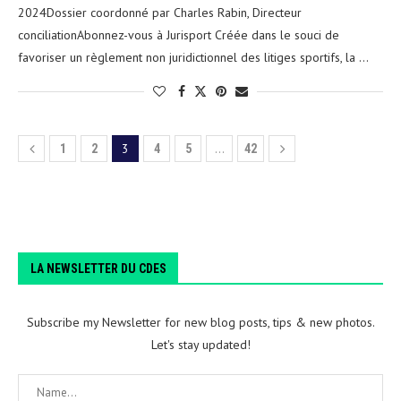
2024Dossier coordonné par Charles Rabin, Directeur
conciliationAbonnez-vous à Jurisport Créée dans le souci de
favoriser un règlement non juridictionnel des litiges sportifs, la …
3
…
1
2
4
5
42
LA NEWSLETTER DU CDES
Subscribe my Newsletter for new blog posts, tips & new photos.
Let's stay updated!