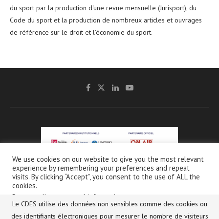
du sport par la production d'une revue mensuelle (Jurisport), du
Code du sport et la production de nombreux articles et ouvrages
de référence sur le droit et l’économie du sport.
We use cookies on our website to give you the most relevant
experience by remembering your preferences and repeat
@2021 - CDES -
Mentions légales & Crédits
-
Charte de protection et d’utilisation
visits. By clicking “Accept”, you consent to the use of ALL the
des données personnelles
cookies.
Do not sell my personal information
.
Le CDES utilise des données non sensibles comme des cookies ou
Français
Réglages des cookies
des identifiants électroniques pour mesurer le nombre de visiteurs
Accepter