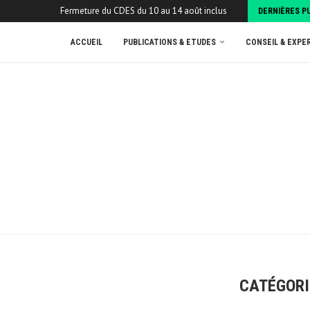
Fermeture du CDES du 10 au 14 août inclus
DERNIÈRES P
ACCUEIL
PUBLICATIONS & ETUDES
CONSEIL & EXPE
CATÉGORI