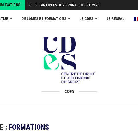
UBLICATIONS
SPORT AMATEUR : LE CDES LANCE UNE ENQUÊTE...
ATTRIBUEZ VOTRE TAXE D’APPRENTISSAGE 2026 AU MASTER
ARTICLES JURISPORT JUILLET 2026
RTISE
DIPLÔMES ET FORMATIONS
LE CDES
LE RÉSEAU
CDES
E :
FORMATIONS