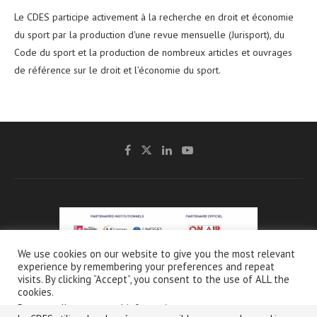
Le CDES participe activement à la recherche en droit et économie
du sport par la production d'une revue mensuelle (Jurisport), du
Code du sport et la production de nombreux articles et ouvrages
de référence sur le droit et l’économie du sport.
We use cookies on our website to give you the most relevant
experience by remembering your preferences and repeat
@2021 - CDES -
Mentions légales & Crédits
-
Charte de protection et d’utilisation
visits. By clicking “Accept”, you consent to the use of ALL the
des données personnelles
cookies.
Do not sell my personal information
.