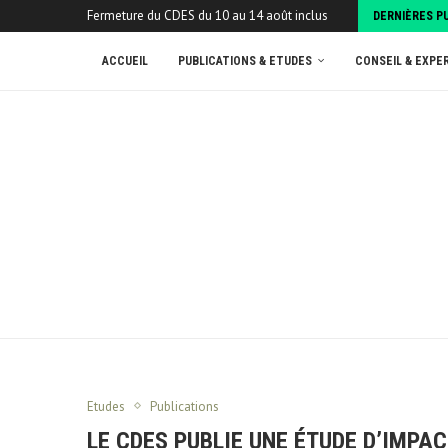
Fermeture du CDES du 10 au 14 août inclus
DERNIÈRES P
ACCUEIL
PUBLICATIONS & ETUDES
CONSEIL & EXPE
Etudes
Publications
LE CDES PUBLIE UNE ÉTUDE D’IMP