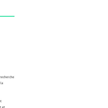
 recherche
 la
t
t et