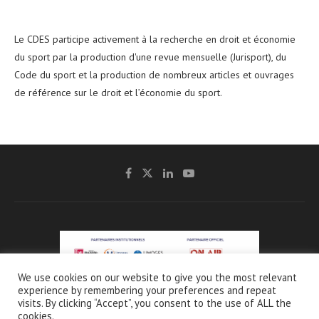
Le CDES participe activement à la recherche en droit et économie
du sport par la production d'une revue mensuelle (Jurisport), du
Code du sport et la production de nombreux articles et ouvrages
de référence sur le droit et l’économie du sport.
We use cookies on our website to give you the most relevant
experience by remembering your preferences and repeat
@2021 - CDES -
Mentions légales & Crédits
-
Charte de protection et d’utilisation
visits. By clicking “Accept”, you consent to the use of ALL the
des données personnelles
cookies.