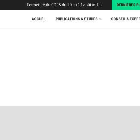
Fermeture du CDES du 10 au 14 août inclus
DERNIÈRES P
ACCUEIL
PUBLICATIONS & ETUDES
CONSEIL & EXPE