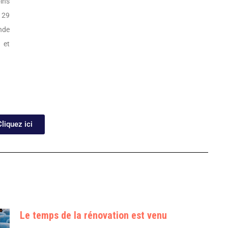
ins
e 29
nde
, et
Cliquez ici
Le temps de la rénovation est venu