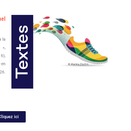
nel
à la
 »,
 6),
e en
026.
Cliquez ici