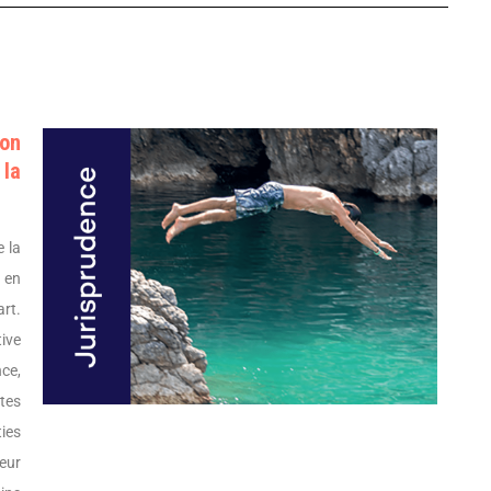
on
 la
e la
 en
art.
tive
ce,
ites
ties
eur