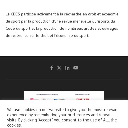
Le CDES participe activement à la recherche en droit et économie
du sport par la production d'une revue mensuelle (Jurisport), du
Code du sport et la production de nombreux articles et ouvrages
de référence sur le droit et l’économie du sport.
We use cookies on our website to give you the most relevant
experience by remembering your preferences and repeat
@2021 - CDES -
Mentions légales & Crédits
-
Charte de protection et d’utilisation
visits. By clicking “Accept”, you consent to the use of ALL the
des données personnelles
cookies.