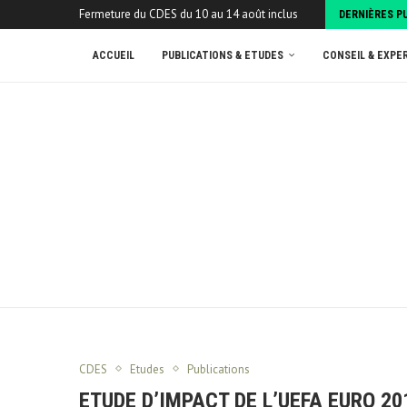
Fermeture du CDES du 10 au 14 août inclus
DERNIÈRES P
ACCUEIL
PUBLICATIONS & ETUDES
CONSEIL & EXPE
CDES
Etudes
Publications
ETUDE D’IMPACT DE L’UEFA EURO 20