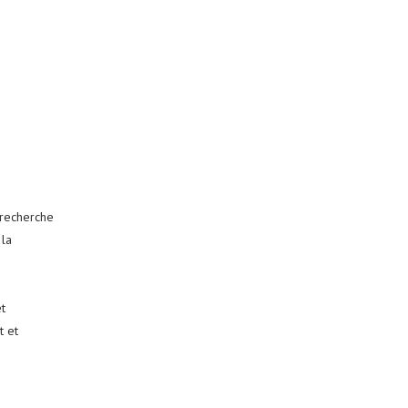
 recherche
 la
t
t et