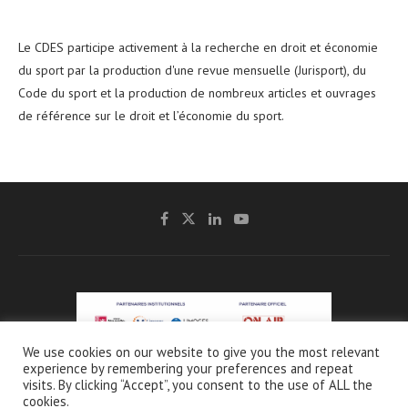
Le CDES participe activement à la recherche en droit et économie
du sport par la production d'une revue mensuelle (Jurisport), du
Code du sport et la production de nombreux articles et ouvrages
de référence sur le droit et l’économie du sport.
We use cookies on our website to give you the most relevant
experience by remembering your preferences and repeat
@2021 - CDES -
Mentions légales & Crédits
-
Charte de protection et d’utilisation
visits. By clicking “Accept”, you consent to the use of ALL the
des données personnelles
cookies.