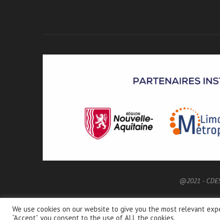
@2021 - CDE
We use cookies on our website to give you the most relevant expe
“Accept”, you consent to the use of ALL the cookies.