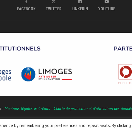
FACEBOOK
TWITTER
LINKEDIN
YOUTUBE
S -
Mentions légales & Crédits
-
Charte de protection et d’utilisation des donné
rience by remembering your preferences and repeat visits. By clicking
Français