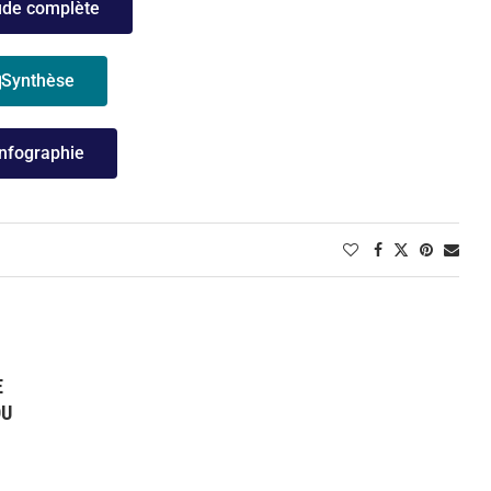
ude complète
Synthèse
Infographie
E
DU