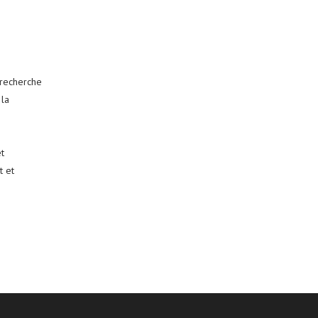
 recherche
 la
t
t et