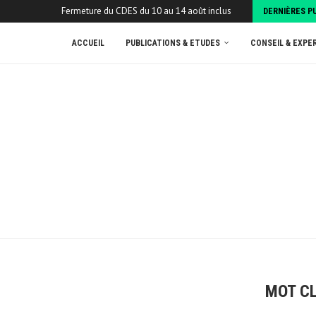
Fermeture du CDES du 10 au 14 août inclus
DERNIÈRES P
ACCUEIL
PUBLICATIONS & ETUDES
CONSEIL & EXPE
MOT CL