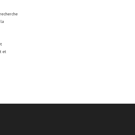
 recherche
 la
t
t et