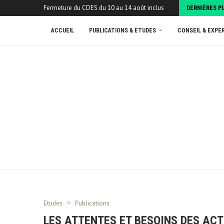
Fermeture du CDES du 10 au 14 août inclus
DERNIÈRES P
ACCUEIL
PUBLICATIONS & ETUDES
CONSEIL & EXPE
Etudes
Publications
LES ATTENTES ET BESOINS DES AC