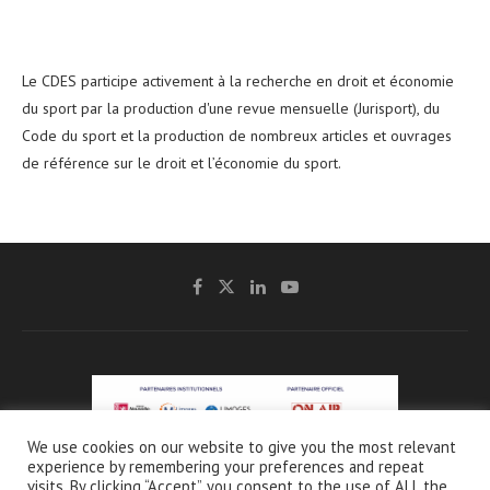
Le CDES participe activement à la recherche en droit et économie
du sport par la production d'une revue mensuelle (Jurisport), du
Code du sport et la production de nombreux articles et ouvrages
de référence sur le droit et l’économie du sport.
We use cookies on our website to give you the most relevant
experience by remembering your preferences and repeat
@2021 - CDES -
Mentions légales & Crédits
-
Charte de protection et d’utilisation
visits. By clicking “Accept”, you consent to the use of ALL the