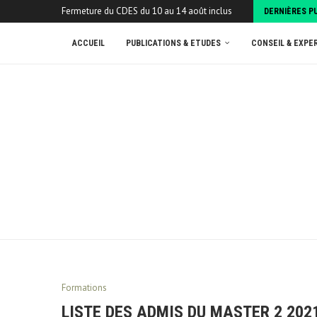
Fermeture du CDES du 10 au 14 août inclus
DERNIÈRES P
ACCUEIL
PUBLICATIONS & ETUDES
CONSEIL & EXPE
Formations
LISTE DES ADMIS DU MASTER 2 202