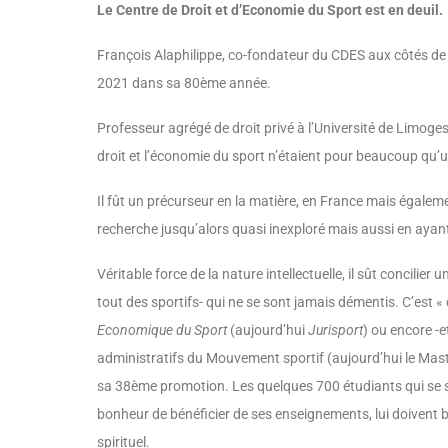
Le Centre de Droit et d’Economie du Sport est en deuil.
François Alaphilippe, co-fondateur du CDES aux côtés de J
2021 dans sa 80ème année.
Professeur agrégé de droit privé à l’Université de Limoges,
droit et l’économie du sport n’étaient pour beaucoup qu
Il fût un précurseur en la matière, en France mais égalem
recherche jusqu’alors quasi inexploré mais aussi en ayan
Véritable force de la nature intellectuelle, il sût concilie
tout des sportifs- qui ne se sont jamais démentis. C’est 
Economique du Sport
(aujourd’hui
Jurisport
) ou encore -
administratifs du Mouvement sportif (aujourd’hui le Maste
sa 38ème promotion. Les quelques 700 étudiants qui se so
bonheur de bénéficier de ses enseignements, lui doivent 
spirituel.