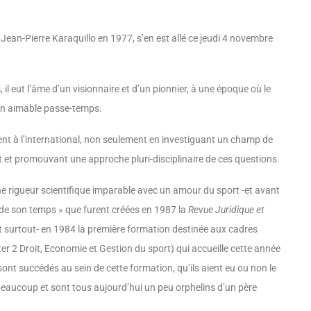
ean-Pierre Karaquillo en 1977, s’en est allé ce jeudi 4 novembre
 il eut l’âme d’un visionnaire et d’un pionnier, à une époque où le
’un aimable passe-temps.
ent à l’international, non seulement en investiguant un champ de
t et promouvant une approche pluri-disciplinaire de ces questions.
r une rigueur scientifique imparable avec un amour du sport -et avant
« de son temps » que furent créées en 1987 la
Revue Juridique et
et surtout- en 1984 la première formation destinée aux cadres
r 2 Droit, Economie et Gestion du sport) qui accueille cette année
nt succédés au sein de cette formation, qu’ils aient eu ou non le
beaucoup et sont tous aujourd’hui un peu orphelins d’un père