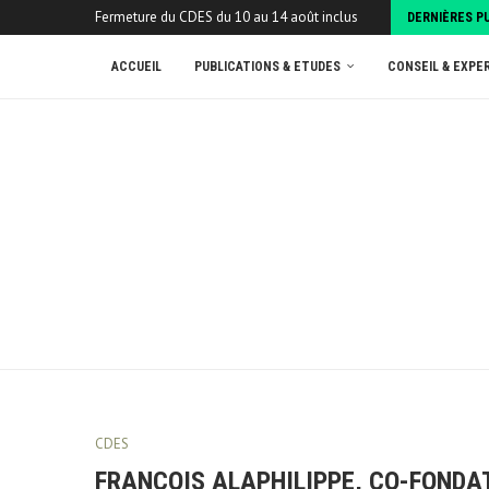
Fermeture du CDES du 10 au 14 août inclus
DERNIÈRES P
ACCUEIL
PUBLICATIONS & ETUDES
CONSEIL & EXPE
CDES
FRANÇOIS ALAPHILIPPE, CO-FONDAT