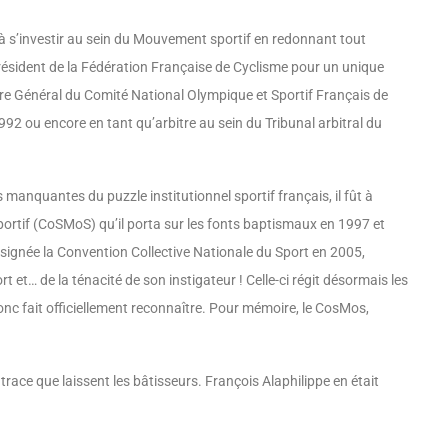
à s’investir au sein du Mouvement sportif en redonnant tout
i Président de la Fédération Française de Cyclisme pour un unique
re Général du Comité National Olympique et Sportif Français de
2 ou encore en tant qu’arbitre au sein du Tribunal arbitral du
 manquantes du puzzle institutionnel sportif français, il fût à
portif (CoSMoS) qu’il porta sur les fonts baptismaux en 1997 et
 signée la Convention Collective Nationale du Sport en 2005,
t et… de la ténacité de son instigateur ! Celle-ci régit désormais les
donc fait officiellement reconnaître. Pour mémoire, le CosMos,
 trace que laissent les bâtisseurs. François Alaphilippe en était