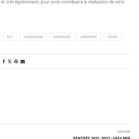
t et, très égoïstement, pour avoir contribué à la réalisation de cette
FFC
FONDATEUR
HOMMAGE
JURISPORT
SPORT
suivant
RENTRÉE 2021-2023 | UEFA MIP