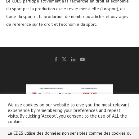
Le CDES participe activement à la recherche en droit et économie
du sport par la production d'une revue mensuelle (Jurisport), du
Code du sport et la production de nombreux articles et ouvrages
de référence sur le droit et l’économie du sport.
We use cookies on our website to give you the most relevant
experience by remembering your preferences and repeat
@2021 - CDES -
Mentions légales & Crédits
-
Charte de protection et d’utilisation
visits. By clicking “Accept”, you consent to the use of ALL the
des données personnelles
cookies.
Do not sell my personal information
.
Le CDES utilise des données non sensibles comme des cookies ou