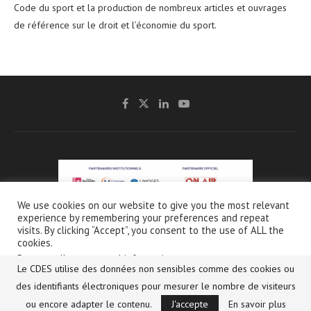
Code du sport et la production de nombreux articles et ouvrages
de référence sur le droit et l’économie du sport.
We use cookies on our website to give you the most relevant
experience by remembering your preferences and repeat
@2021 - CDES -
Mentions légales & Crédits
-
Charte de protection et d’utilisation
visits. By clicking “Accept”, you consent to the use of ALL the
des données personnelles
cookies.
Do not sell my personal information
.
Le CDES utilise des données non sensibles comme des cookies ou
Français
Réglages des cookies
des identifiants électroniques pour mesurer le nombre de visiteurs
Accepter
ou encore adapter le contenu.
J'accepte
En savoir plus