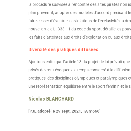
la procédure susvisée à l’encontre des sites pirates non id
plan préventif, adopter des modèles d’accord précisant l
faire cesser d’éventuelles violations de l’exclu­sivité du d
nouvel article L. 333-11 du code du sport détaille les p
les faits d’atteintes aux droits d’exploitation ou aux droit
Diversité des pratiques diffusées
Ajoutons enfin que l’article 13 du projet de loi prévoit q
privés devront évoquer « le temps consacré à la diffusio
pratiques, des disciplines olympiques et paralympiques e
une représentation équilibrée entre le sport féminin et le 
Nicolas BLANCHARD
[PJL adopté le 29 sept. 2021, TA n°666]