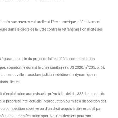
e l’accès aux œuvres culturelles à l’ère numérique, définiti­vement
e dans le cadre de la lutte contre la retransmission illicite des
s figurant au sein du projet de loi relatif à la communication
o
rique, abandonné durant la crise sanitaire (v. JS 2020, n
205, p. 6),
rt, une nouvelle procédure judiciaire dédiée et « dynamique »,
ons illicites.
t d’exploitation audio­visuelle prévu à l’article L. 333-1 du code du
de la propriété intellec­tuelle (reproduction ou mise à disposition des
ompétition spor­tive ou d’un droit acquis à titre exclusif par
pétition ou manifestation sportive. Ces derniers pourront