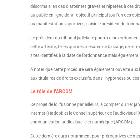
désormais, en cas d’atteintes graves et répétées à ces d
au public en ligne dont l’objectif principal (ou l’un des ob
ou manifesta­tions sportives, saisir le président du tribuna
Le président du tribunal judiciaire pourra alors ordonner
cette atteinte, telles que des mesures de blocage, de ret
sites iden­tifiés à la date de l’ordonnance mais égale­ment 
À noter que cette procédure sera égale­ment ouverte aux l
aux titulaires de droits exclusifs, dans l’hypo­thèse où ces 
Le rôle de l’ARCOM
Ce projet de loi fusionne par ailleurs, à compter du 1er ja
internet (Hadopi) et le Conseil supérieur de l’audiovisuel 
communication audiovisuelle et numérique (ARCOM).
Cette dernière aura notamment pour préro­gatives de met