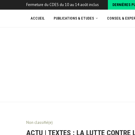
Fermeture du CDES du 10 au 14 août inclus
DERNIÈRES P
ACCUEIL
PUBLICATIONS & ETUDES
CONSEIL & EXPE
Non classifié(e)
ACTU | TEXTES : LA LUTTE CONTRE