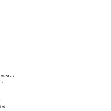
 recherche
 la
t
t et