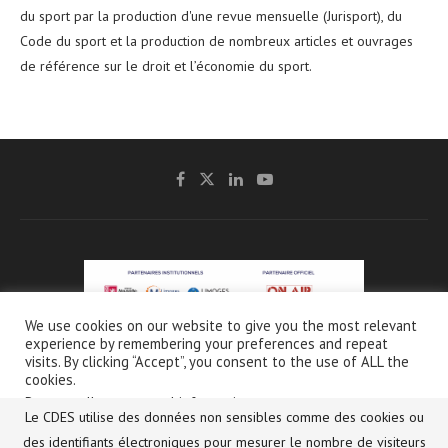
du sport par la production d'une revue mensuelle (Jurisport), du
Code du sport et la production de nombreux articles et ouvrages
de référence sur le droit et l’économie du sport.
We use cookies on our website to give you the most relevant
experience by remembering your preferences and repeat
@2021 - CDES -
Mentions légales & Crédits
-
Charte de protection et d’utilisation
visits. By clicking “Accept”, you consent to the use of ALL the
des données personnelles
cookies.
Do not sell my personal information
.
Le CDES utilise des données non sensibles comme des cookies ou
Français
Réglages des cookies
des identifiants électroniques pour mesurer le nombre de visiteurs
Accepter