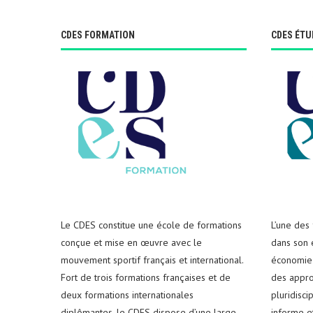
CDES FORMATION
CDES ÉTU
Le CDES constitue une école de formations
L’une des
conçue et mise en œuvre avec le
dans son e
mouvement sportif français et international.
économie 
Fort de trois formations françaises et de
des appro
deux formations internationales
pluridisci
diplômantes, le CDES dispose d’une large
informe e