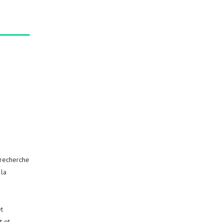
 recherche
 la
t
t et