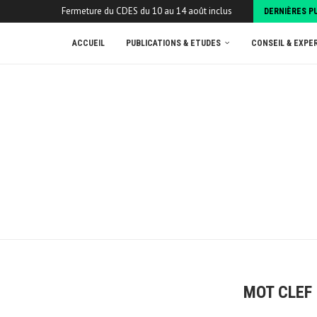
Fermeture du CDES du 10 au 14 août inclus
DERNIÈRES P
ACCUEIL
PUBLICATIONS & ETUDES
CONSEIL & EXPE
MOT CLEF