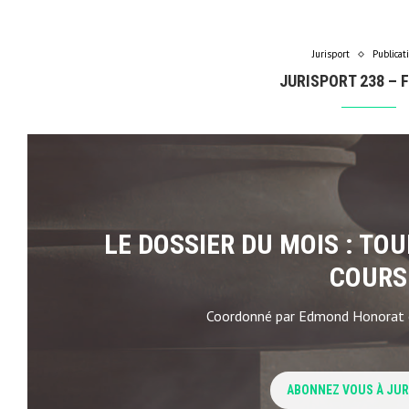
Jurisport
Publicat
JURISPORT 238 – 
LE DOSSIER DU MOIS : TO
COURS
Coordonné par Edmond Honorat e
ABONNEZ VOUS À JU