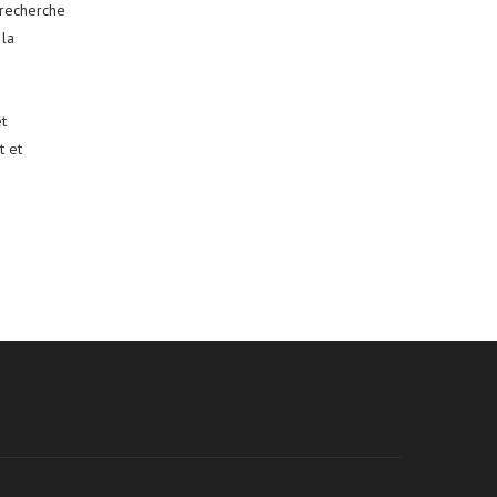
 recherche
 la
t
t et