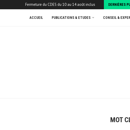
Fermeture du CDES du 10 au 14 août inclus
DERNIÈRES P
ACCUEIL
PUBLICATIONS & ETUDES
CONSEIL & EXPE
MOT C