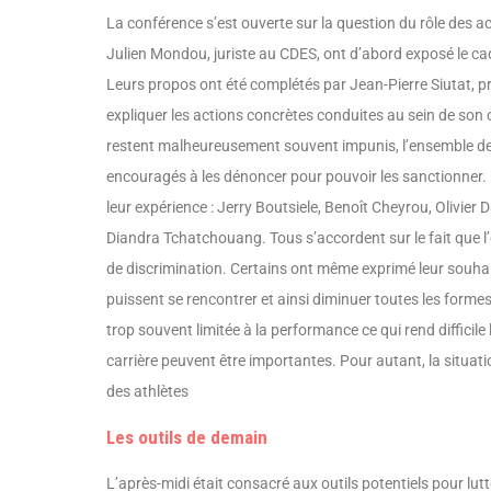
La conférence s’est ouverte sur la question du rôle des a
Julien Mondou, juriste au CDES, ont d’abord exposé le ca
Leurs propos ont été complétés par Jean-Pierre Siutat, pr
expliquer les actions concrètes conduites au sein de son 
restent malheureusement souvent impunis, l’ensemble des a
encouragés à les dénoncer pour pouvoir les sanctionner. L
leur expérience : Jerry Boutsiele, Benoît Cheyrou, Olivie
Diandra Tchatchouang. Tous s’accordent sur le fait que l’é
de discrimination. Certains ont même exprimé leur souhait
puissent se rencontrer et ainsi diminuer toutes les formes 
trop souvent limitée à la performance ce qui rend difficile
carrière peuvent être importantes. Pour autant, la situati
des athlètes
Les outils de demain
L’après-midi était consacré aux outils potentiels pour lutt