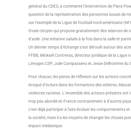
général du CDES, a commenté l’intervention de Piara Pow
question de la représentation des personnes issues de mi
sur l’exemple de la Ligue de football nord-américaine (NF
Ovale citoyen qui propose gratuitement des séances de s
d’asile. Une initiative saluée à la fois dans la salle et parm
Un dernier temps d’échange s’est déroulé autour des acteur
FFBB; Mickaël Contreras, directeur juridique de la Ligue n
Limoges CSP; Julie Campassens et Jesse Delhomme du Sy
Pour chacun, les pistes de réflexion sur les actions conc
évoqué d’inclure dans les formations des arbitres, éducat
violences racistes. L’ensemble des acteurs présents ont te
trop peu abordé en France contrairement à d’autres pays
c’est déjà participer à faire évoluer les comportements et
la société, mais il a les moyens de changer les choses puis
impact médiatique.