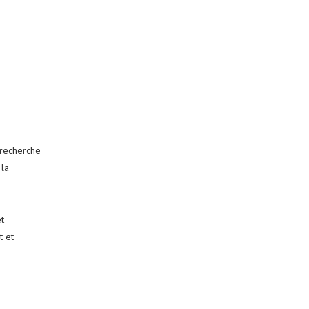
 recherche
 la
t
t et