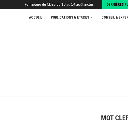
Fermeture du CDES du 10 au 14 août inclus
DERNIÈRES P
ACCUEIL
PUBLICATIONS & ETUDES
CONSEIL & EXPE
MOT CLEF