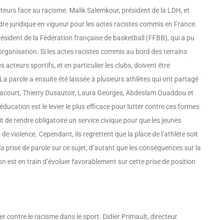
cteurs face au racisme. Malik Salemkour, président de la LDH, et
dre juridique en vigueur pour les actes racistes commis en France.
ésident de la Fédération française de basketball (FFBB), qui a pu
organisation. Si les actes racistes commis au bord des terrains
cteurs sportifs, et en particulier les clubs, doivent être
a parole a ensuite été laissée à plusieurs athlètes qui ont partagé
r Dacourt, Thierry Dusautoir, Laura Georges, Abdeslam Ouaddou et
ducation est le levier le plus efficace pour lutter contre ces formes
 de rendre obligatoire un service civique pour que les jeunes
de violence. Cependant, ils regrettent que la place de l’athlète soit
 la prise de parole sur ce sujet, d’autant que les conséquences sur la
on est en train d’évoluer favorablement sur cette prise de position
er contre le racisme dans le sport. Didier Primault, directeur