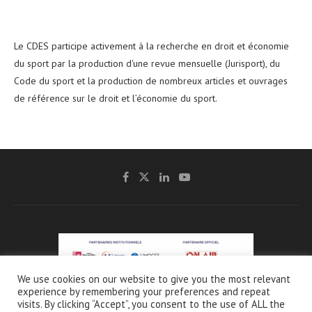
Le CDES participe activement à la recherche en droit et économie
du sport par la production d'une revue mensuelle (Jurisport), du
Code du sport et la production de nombreux articles et ouvrages
de référence sur le droit et l’économie du sport.
We use cookies on our website to give you the most relevant
experience by remembering your preferences and repeat
@2021 - CDES -
Mentions légales & Crédits
-
Charte de protection et d’utilisation
visits. By clicking “Accept”, you consent to the use of ALL the
des données personnelles