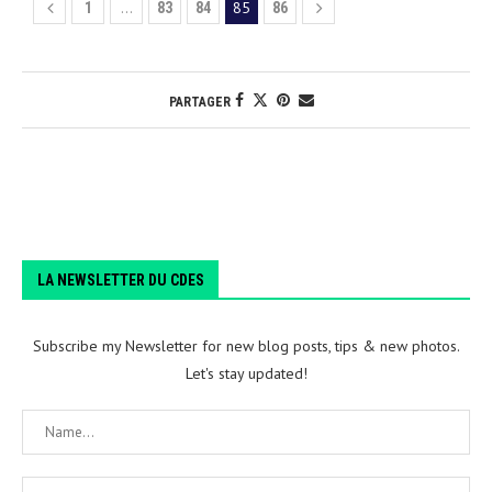
…
85
1
83
84
86
PARTAGER
LA NEWSLETTER DU CDES
Subscribe my Newsletter for new blog posts, tips & new photos.
Let's stay updated!