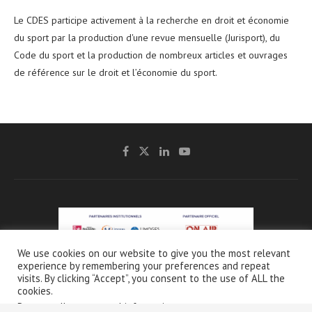
Le CDES participe activement à la recherche en droit et économie
du sport par la production d'une revue mensuelle (Jurisport), du
Code du sport et la production de nombreux articles et ouvrages
de référence sur le droit et l’économie du sport.
We use cookies on our website to give you the most relevant
experience by remembering your preferences and repeat
@2021 - CDES -
Mentions légales & Crédits
-
Charte de protection et d’utilisation
visits. By clicking “Accept”, you consent to the use of ALL the
des données personnelles
cookies.
Do not sell my personal information
.