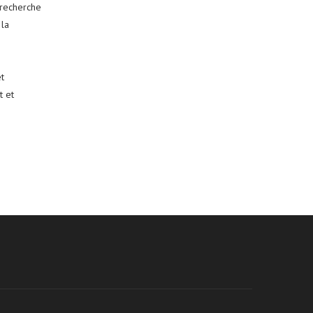
 recherche
 la
t
t et