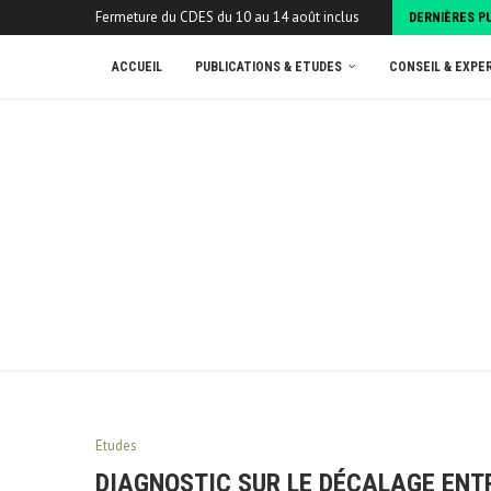
Fermeture du CDES du 10 au 14 août inclus
DERNIÈRES P
ACCUEIL
PUBLICATIONS & ETUDES
CONSEIL & EXPE
Etudes
DIAGNOSTIC SUR LE DÉCALAGE ENTR