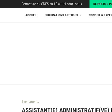
Fermeture du CDES du 10 au 14 août inclus
DERNIÈRES P
ACCUEIL
PUBLICATIONS & ETUDES
CONSEIL & EXPE
Evenements
ASSISTANT(E) ADMINISTRATIF(VE) 