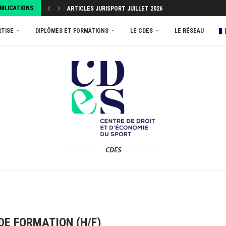
ARTICLES JURISPORT JUILLET 2026
UBLICATIONS
SPORT AMATEUR : LE CDES LANCE UNE ENQUÊTE...
ATTRIBUEZ VOTRE TAXE D’APPRENTISSAGE 2026 AU MASTER
ARTICLES JURISPORT JUILLET 2026
RTISE
DIPLÔMES ET FORMATIONS
LE CDES
LE RÉSEAU
CDES
DE FORMATION (H/F)