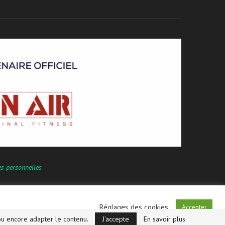
es personnelles
Réglages des cookies
Accepter
u encore adapter le contenu.
J'accepte
En savoir plus