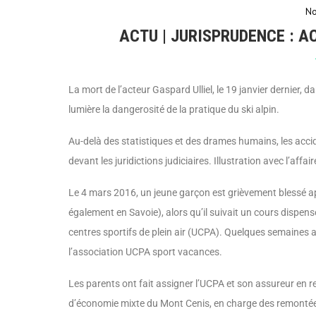
No
ACTU | JURISPRUDENCE : AC
La mort de l’acteur Gaspard Ulliel, le 19 janvier dernier, d
lumière la dangerosité de la pratique du ski alpin.
Au-delà des statistiques et des drames humains, les acci
devant les juridictions judiciaires. Illustration avec l’affai
Le 4 mars 2016, un jeune garçon est griève­ment blessé apr
égale­ment en Savoie), alors qu’il suivait un cours dispen
centres sportifs de plein air (UCPA). Quelques semaines au
l’association UCPA sport vacances.
Les parents ont fait assigner l’UCPA et son assureur en re
d’économie mixte du Mont Cenis, en charge des remontée