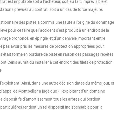
t est imputable soit à l’acheteur, soit au fait, imprévisible et
stations prévues au contrat, soit à un cas de force majeure.
estionnaire des pistes a commis une faute à l’origine du dommage
lève pour ce faire que l’accident s’est produit à un endroit de la
virage prononcé, en épingle, et d’un dénivelé important entre
e ne pas avoir pris les mesures de protec­tion appropriées pour
i s’était formé en bordure de piste en raison des passages répétés
ont Cenis aurait dû installer à cet endroit des filets de protection
e.
l’exploitant. Ainsi, dans une autre décision datée du même jour, et
 d’appel de Montpellier a jugé que « l’exploitant d’un domaine
 des dispositifs d’amortissement tous les arbres qui bordent
particulières rendent un tel dispositif indispensable pour la