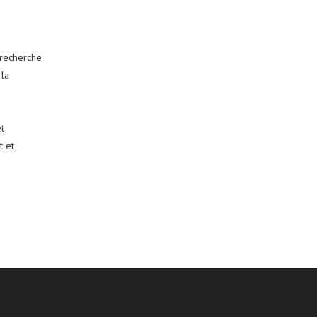
 recherche
 la
t
t et