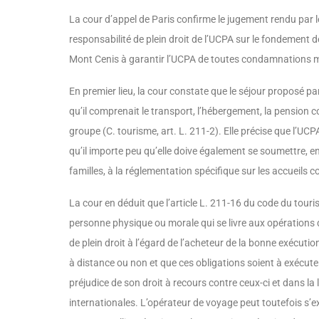
La cour d’appel de Paris confirme le juge­ment rendu par le
responsabilité de plein droit de l’UCPA sur le fondement 
Mont Cenis à garantir l’UCPA de toutes condamnations mis
En premier lieu, la cour constate que le séjour proposé par
qu’il comprenait le transport, l’héberge­ment, la pension 
groupe (C. tourisme, art. L. 211-2). Elle précise que l’UCP
qu’il importe peu qu’elle doive également se soumettre, en 
familles, à la régle­mentation spécifique sur les accueils co
La cour en déduit que l’article L. 211-16 du code du touri
personne physique ou morale qui se livre aux opéra­tions 
de plein droit à l’égard de l’acheteur de la bonne exécu­ti
à distance ou non et que ces obligations soient à exécute
préjudice de son droit à recours contre ceux-ci et dans 
internationales. L’opérateur de voyage peut toutefois s’e