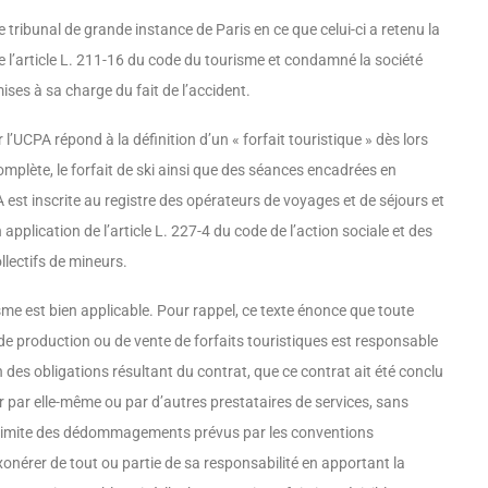
 tribunal de grande instance de Paris en ce que celui-ci a retenu la
de l’article L. 211-16 du code du tourisme et condamné la société
es à sa charge du fait de l’accident.
 l’UCPA répond à la définition d’un « forfait touristique » dès lors
complète, le forfait de ski ainsi que des séances encadrées en
A est inscrite au registre des opéra­teurs de voyages et de séjours et
application de l’article L. 227-4 du code de l’action sociale et des
llec­tifs de mineurs.
sme est bien applicable. Pour rappel, ce texte énonce que toute
de production ou de vente de forfaits touristiques est responsable
on des obligations résultant du contrat, que ce contrat ait été conclu
r par elle-même ou par d’autres prestataires de services, sans
la limite des dédommagements prévus par les conven­tions
xonérer de tout ou partie de sa responsabilité en apportant la