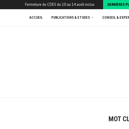
Fermeture du CDES du 10 au 14 août inclus
DERNIÈRES P
ACCUEIL
PUBLICATIONS & ETUDES
CONSEIL & EXPE
MOT CL