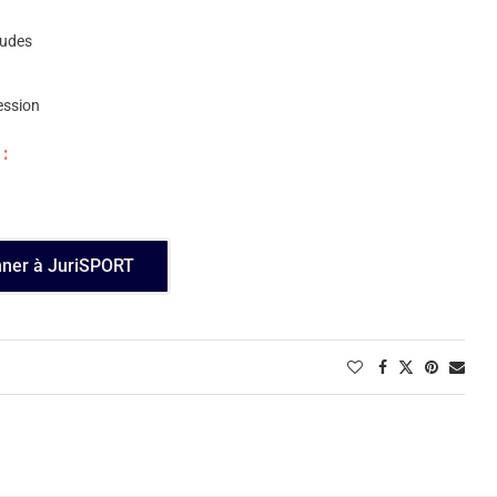
itudes
ession
:
nner à JuriSPORT