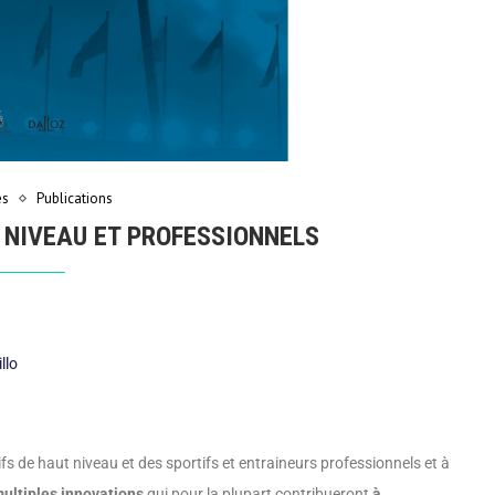
es
Publications
T NIVEAU ET PROFESSIONNELS
llo
ifs de haut niveau et des sportifs et entraineurs professionnels et à
multiples innovations
qui pour la plupart contribueront
à