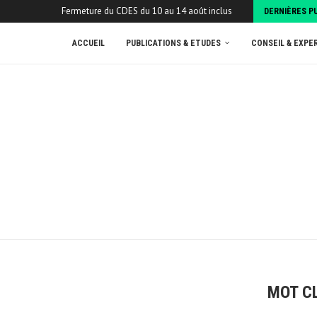
Fermeture du CDES du 10 au 14 août inclus
DERNIÈRES P
ACCUEIL
PUBLICATIONS & ETUDES
CONSEIL & EXPE
MOT C