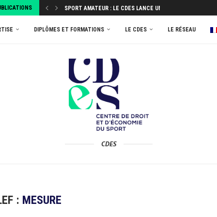
UBLICATIONS
SPORT AMATEUR : LE CDES LANCE UNE ENQUÊTE...
ATTRIBUEZ VOTRE TAXE D’APPRENTISSAGE 2026 AU MASTER
RTISE
DIPLÔMES ET FORMATIONS
LE CDES
LE RÉSEAU
CDES
LEF :
MESURE