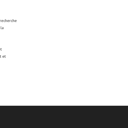
 recherche
 la
t
t et