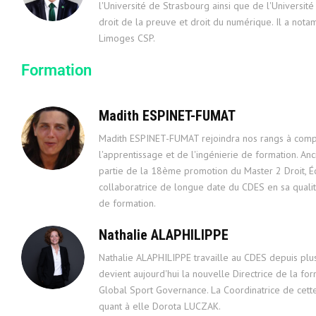
l'Université de Strasbourg ainsi que de l'Universit
droit de la preuve et droit du numérique. Il a not
Limoges CSP.
Formation
Madith ESPINET-FUMAT
Madith ESPINET-FUMAT rejoindra nos rangs à compt
l'apprentissage et de l'ingénierie de formation. An
partie de la 18ème promotion du Master 2 Droit, É
collaboratrice de longue date du CDES en sa quali
de formation.
Nathalie ALAPHILIPPE
Nathalie ALAPHILIPPE travaille au CDES depuis plus
devient aujourd'hui la nouvelle Directrice de la fo
Global Sport Governance. La Coordinatrice de cette
quant à elle Dorota LUCZAK.