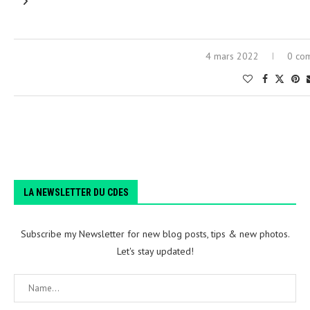
4 mars 2022
0 co
LA NEWSLETTER DU CDES
Subscribe my Newsletter for new blog posts, tips & new photos.
Let's stay updated!