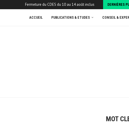
Fermeture du CDES du 10 au 14 août inclus
DERNIÈRES P
ACCUEIL
PUBLICATIONS & ETUDES
CONSEIL & EXPE
MOT CL