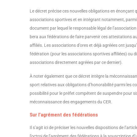
Le décret précise ces nouvelles obligations en énonçant 
associations sportives et en intégrant notamment, parm
document par lequel le responsable légal de l’association a
bera aux fédérations de faire parvenir ces attestations a
affiliés. Les associations d’ores et déjà agréées ont jusq
fédération (pour les associations sportives affiliées) ou
associations directement agréées par ce dernier).
À noter également que ce décret intègre la méconnaissanc
sport relatives aux obligations d’honorabilité parmi les c
possibilité pour le préfet compétent de suspendre pour six
méconnaissance des engagements du CER.
Sur l’agrément des fédérations
Il s’agit ici de préciser les nouvelles disposi­tions de l’
l’octroi de l’agrément des fédérations à la souscription d