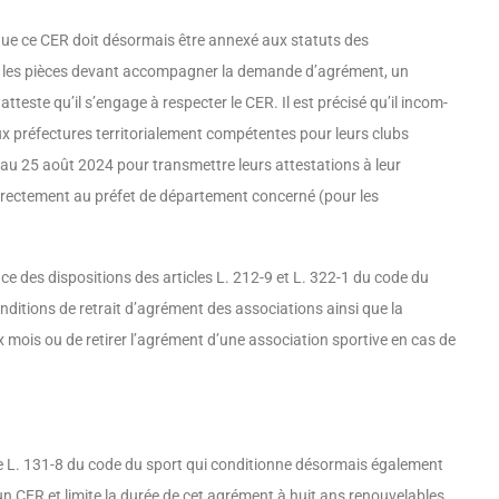
que ce CER doit désormais être annexé aux statuts des
i les pièces devant accompagner la demande d’agré­ment, un
tteste qu’il s’engage à respecter le CER. Il est précisé qu’il incom­
ux préfectures territorialement compétentes pour leurs clubs
u’au 25 août 2024 pour transmettre leurs attesta­tions à leur
 directement au préfet de département concerné (pour les
e des dispositions des articles L. 212-9 et L. 322-1 du code du
onditions de retrait d’agrément des associations ainsi que la
 mois ou de retirer l’agrément d’une associa­tion sportive en cas de
article L. 131-8 du code du sport qui conditionne désormais également
’un CER et limite la durée de cet agrément à huit ans renouvelables.