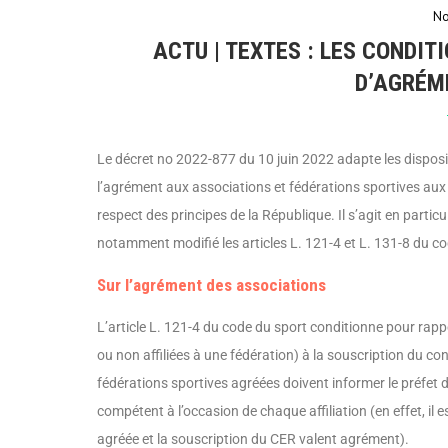
No
ACTU | TEXTES : LES CONDIT
D’AGRÉM
Le décret no 2022-877 du 10 juin 2022 adapte les dispositi
l’agrément aux associations et fédérations sportives aux 
respect des principes de la République. Il s’agit en particu
notamment modifié les articles L. 121-4 et L. 131-8 du cod
Sur l’agrément des associations
L’article L. 121-4 du code du sport condi­tionne pour rap
ou non affiliées à une fédération) à la souscrip­tion du c
fédéra­tions sportives agréées doivent informer le préfet 
compétent à l’occasion de chaque affiliation (en effet, il e
agréée et la souscription du CER valent agrément).