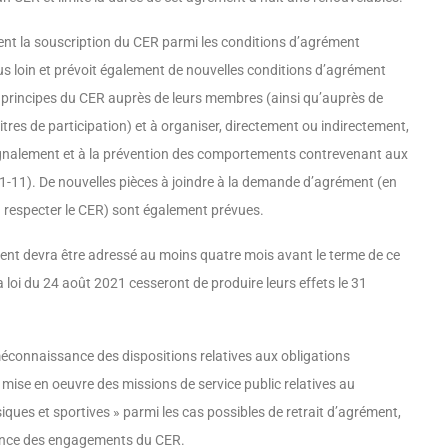
ment la souscription du CER parmi les conditions d’agrément
plus loin et prévoit également de nouvelles conditions d’agrément
es prin­cipes du CER auprès de leurs membres (ainsi qu’auprès de
titres de participation) et à organiser, directement ou indirectement,
signalement et à la prévention des comportements contre­venant aux
31-11). De nouvelles pièces à joindre à la demande d’agrément (en
à respecter le CER) sont également prévues.
ment devra être adressé au moins quatre mois avant le terme de ce
 loi du 24 août 2021 cesseront de produire leurs effets le 31
a méconnaissance des dispositions relatives aux obligations
la mise en oeuvre des missions de service public relatives au
ques et sportives » parmi les cas possibles de retrait d’agrément,
­sance des engagements du CER.