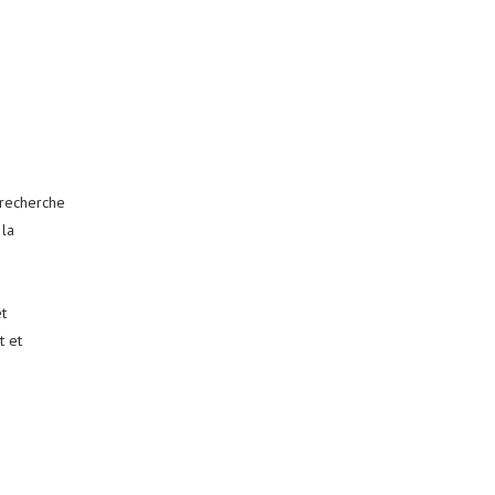
 recherche
 la
t
t et