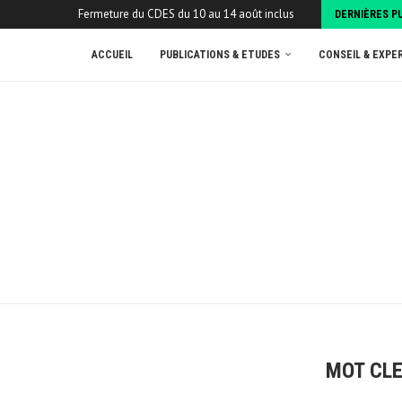
Fermeture du CDES du 10 au 14 août inclus
DERNIÈRES P
ACCUEIL
PUBLICATIONS & ETUDES
CONSEIL & EXPE
MOT CLE