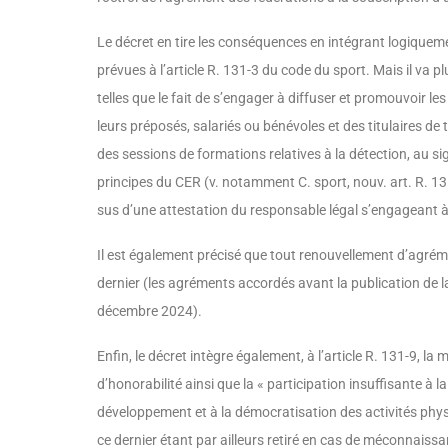
Le décret en tire les conséquences en inté­grant logique
prévues à l’article R. 131-3 du code du sport. Mais il va 
telles que le fait de s’engager à diffuser et promouvoir l
leurs préposés, salariés ou bénévoles et des titulaires de 
des sessions de formations relatives à la détection, au 
principes du CER (v. notamment C. sport, nouv. art. R. 1
sus d’une attestation du responsable légal s’engageant 
Il est également précisé que tout renouvelle­ment d’agré
dernier (les agréments accordés avant la publication de la
décembre 2024).
Enfin, le décret intègre également, à l’article R. 131-9, l
d’honorabilité ainsi que la « participation insuffisante à 
développement et à la démocratisation des activités physi
ce dernier étant par ailleurs retiré en cas de méconnais