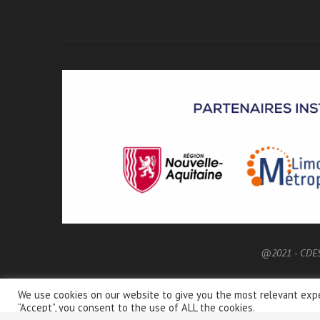
@2021 - CDE
We use cookies on our website to give you the most relevant expe
“Accept”, you consent to the use of ALL the cookies.