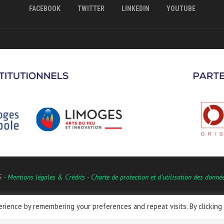
FACEBOOK
TWITTER
LINKEDIN
YOUTUBE
S -
Mentions légales & Crédits
-
Charte de protection et d’utilisation des donné
rience by remembering your preferences and repeat visits. By clicking
Français