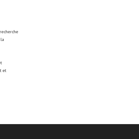
 recherche
 la
t
t et