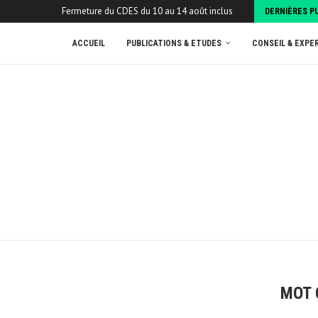
Fermeture du CDES du 10 au 14 août inclus
DERNIÈRES P
ACCUEIL
PUBLICATIONS & ETUDES
CONSEIL & EXPE
MOT 