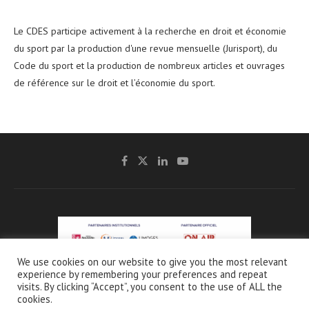
Le CDES participe activement à la recherche en droit et économie
du sport par la production d'une revue mensuelle (Jurisport), du
Code du sport et la production de nombreux articles et ouvrages
de référence sur le droit et l’économie du sport.
We use cookies on our website to give you the most relevant
experience by remembering your preferences and repeat
@2021 - CDES -
Mentions légales & Crédits
-
Charte de protection et d’utilisation
visits. By clicking “Accept”, you consent to the use of ALL the
des données personnelles
cookies.