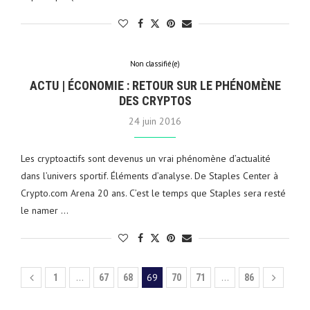
Non classifié(e)
ACTU | ÉCONOMIE : RETOUR SUR LE PHÉNOMÈNE
DES CRYPTOS
24 juin 2016
Les cryptoactifs sont devenus un vrai phénomène d’actualité
dans l’univers sportif. Éléments d’analyse. De Staples Center à
Crypto.com Arena 20 ans. C’est le temps que Staples sera resté
le namer …
…
69
…
1
67
68
70
71
86