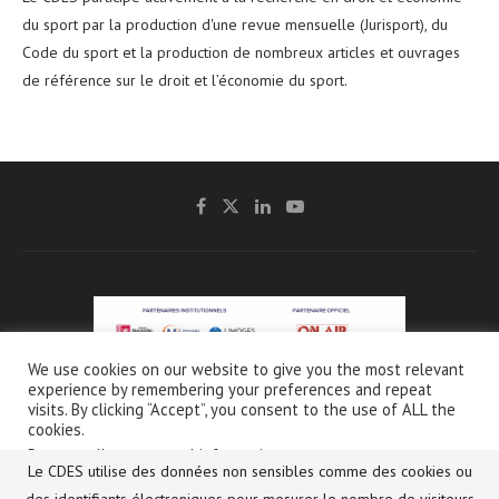
du sport par la production d'une revue mensuelle (Jurisport), du
Code du sport et la production de nombreux articles et ouvrages
de référence sur le droit et l’économie du sport.
We use cookies on our website to give you the most relevant
experience by remembering your preferences and repeat
@2021 - CDES -
Mentions légales & Crédits
-
Charte de protection et d’utilisation
visits. By clicking “Accept”, you consent to the use of ALL the
des données personnelles
cookies.
Do not sell my personal information
.
Le CDES utilise des données non sensibles comme des cookies ou
Français
English
(
Anglais
)