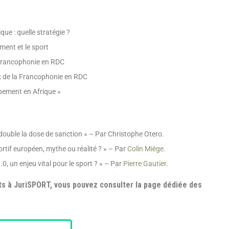
ue : quelle stratégie ?
ment et le sport
a Francophonie en RDC
ux de la Francophonie en RDC
oppement en Afrique »
 double la dose de sanction » – Par Christophe Otero.
rtif européen, mythe ou réalité ? » – Par
Colin Miège
.
0, un enjeu vital pour le sport ? » – Par
Pierre Gautier
.
s à JuriSPORT, vous pouvez consulter la page dédiée des