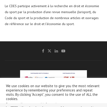
Le CDES participe activement à la recherche en droit et économie
du sport par la production d'une revue mensuelle (Jurisport), du
Code du sport et la production de nombreux articles et ouvrages
de référence sur le droit et l’économie du sport.
We use cookies on our website to give you the most relevant
experience by remembering your preferences and repeat
@2021 - CDES -
Mentions légales & Crédits
-
Charte de protection et d’utilisation
visits. By clicking “Accept”, you consent to the use of ALL the
des données personnelles
cookies.
Do not sell my personal information
.