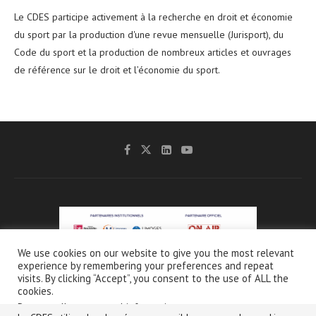
Le CDES participe activement à la recherche en droit et économie
du sport par la production d'une revue mensuelle (Jurisport), du
Code du sport et la production de nombreux articles et ouvrages
de référence sur le droit et l’économie du sport.
We use cookies on our website to give you the most relevant
experience by remembering your preferences and repeat
@2021 - CDES -
Mentions légales & Crédits
-
Charte de protection et d’utilisation
visits. By clicking “Accept”, you consent to the use of ALL the
des données personnelles
cookies.
Do not sell my personal information
.