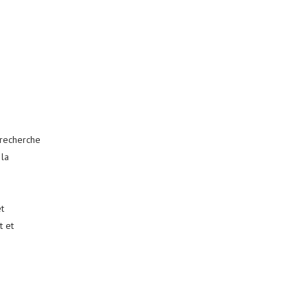
 recherche
 la
t
t et