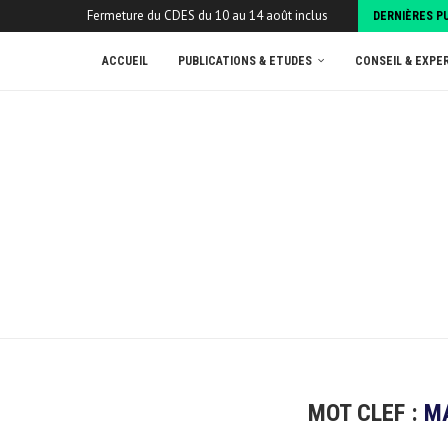
Fermeture du CDES du 10 au 14 août inclus
DERNIÈRES P
ACCUEIL
PUBLICATIONS & ETUDES
CONSEIL & EXPE
MOT CLEF :
M