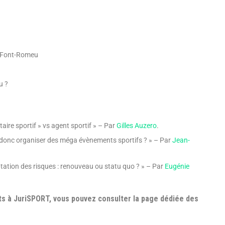
de Font-Romeu
u ?
aire sportif » vs agent sportif » – Par
Gilles Auzero
.
 donc organiser des méga évènements sportifs ? » – Par
Jean-
ptation des risques : renouveau ou statu quo ? » – Par
Eugénie
s à JuriSPORT, vous pouvez consulter la page dédiée des