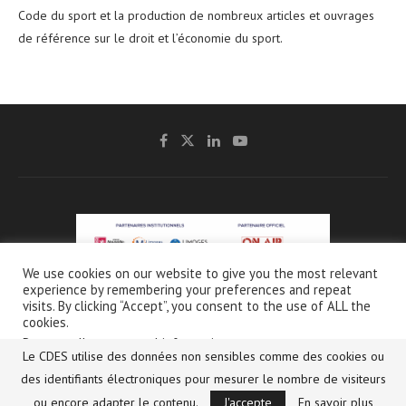
Code du sport et la production de nombreux articles et ouvrages
de référence sur le droit et l’économie du sport.
We use cookies on our website to give you the most relevant
experience by remembering your preferences and repeat
@2021 - CDES -
Mentions légales & Crédits
-
Charte de protection et d’utilisation
visits. By clicking “Accept”, you consent to the use of ALL the
des données personnelles
cookies.
Do not sell my personal information
.
Le CDES utilise des données non sensibles comme des cookies ou
Français
(
French
)
English
Réglages des cookies
des identifiants électroniques pour mesurer le nombre de visiteurs
Accepter
ou encore adapter le contenu.
J'accepte
En savoir plus