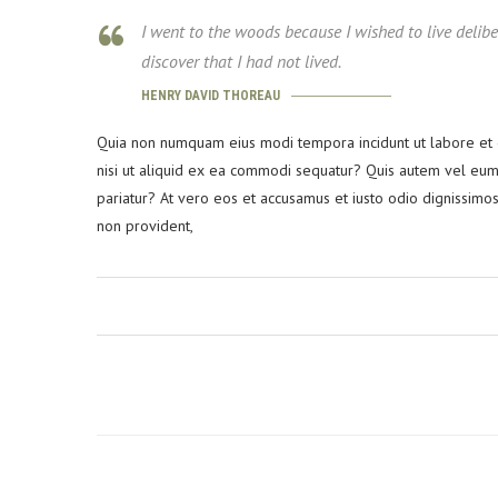
I went to the woods because I wished to live delibera
discover that I had not lived.
HENRY DAVID THOREAU
Quia non numquam eius modi tempora incidunt ut labore et 
nisi ut aliquid ex ea commodi sequatur? Quis autem vel eum 
pariatur? At vero eos et accusamus et iusto odio dignissimos
non provident,