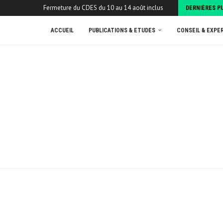
Fermeture du CDES du 10 au 14 août inclus
DERNIÈRES P
ACCUEIL
PUBLICATIONS & ETUDES
CONSEIL & EXPE