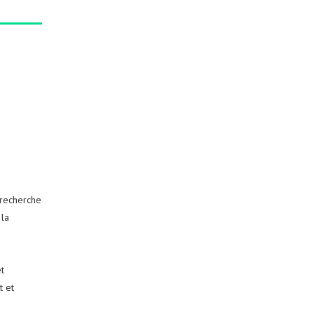
 recherche
 la
t
t et