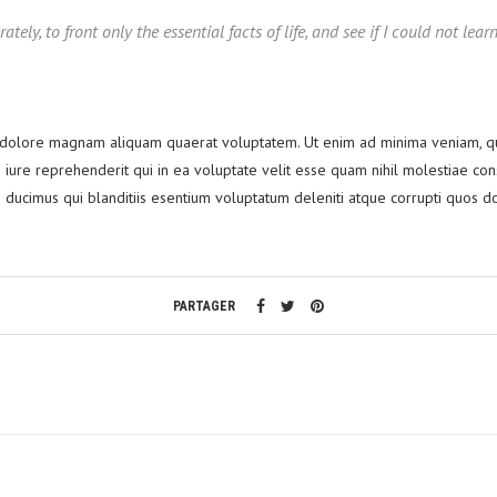
tely, to front only the essential facts of life, and see if I could not lea
dolore magnam aliquam quaerat voluptatem. Ut enim ad minima veniam, quis
iure reprehenderit qui in ea voluptate velit esse quam nihil molestiae con
 ducimus qui blanditiis esentium voluptatum deleniti atque corrupti quos do
PARTAGER