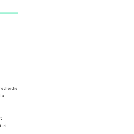
 recherche
 la
t
t et