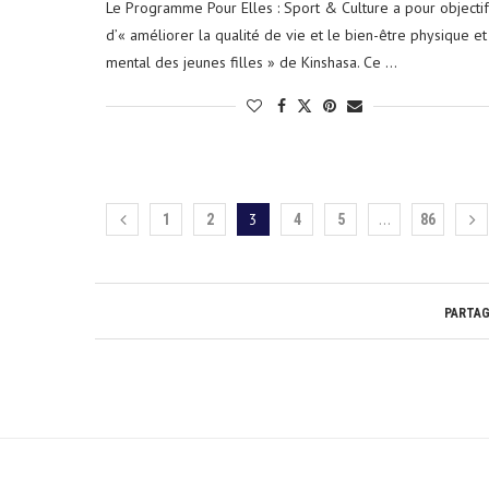
Le Programme Pour Elles : Sport & Culture a pour objectif
d’« améliorer la qualité de vie et le bien-être physique et
mental des jeunes filles » de Kinshasa. Ce …
3
…
1
2
4
5
86
PARTA